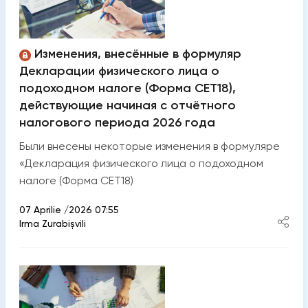
Изменения, внесённые в формуляр
Декларации физического лица о
подоходном налоге (Форма CET18),
действующие начиная с отчётного
налогового периода 2026 года
Были внесены некоторые изменения в формуляре
«Декларация физического лица о подоходном
налоге (Форма CET18)
07 Aprilie /2026 07:55
Irma Zurabișvili