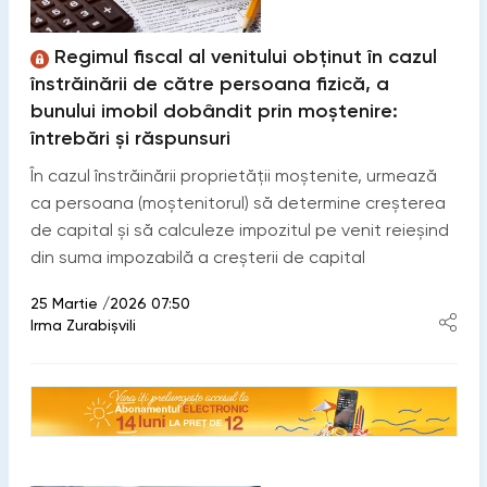
Regimul fiscal al venitului obținut în cazul
înstrăinării de către persoana fizică, a
bunului imobil dobândit prin moștenire:
întrebări și răspunsuri
În cazul înstrăinării proprietății moștenite, urmează
ca persoana (moștenitorul) să determine creșterea
de capital și să calculeze impozitul pe venit reieșind
din suma impozabilă a creșterii de capital
25 Martie /2026 07:50
Irma Zurabișvili