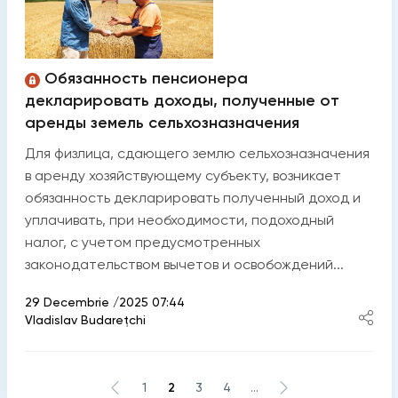
Обязанность пенсионера
декларировать доходы, полученные от
аренды земель сельхозназначения
Для физлица, сдающего землю сельхозназначения
в аренду хозяйствующему субъекту, возникает
обязанность декларировать полученный доход и
уплачивать, при необходимости, подоходный
налог, с учетом предусмотренных
законодательством вычетов и освобождений...
29 Decembrie /2025 07:44
Vladislav Budarețchi
1
2
3
4
...