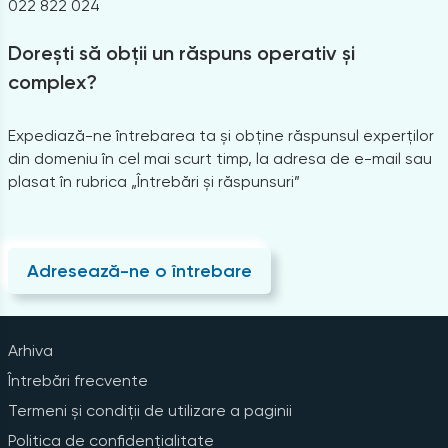
022 822 024
Dorești să obții un răspuns operativ și
complex?
Expediază-ne întrebarea ta și obține răspunsul experților
din domeniu în cel mai scurt timp, la adresa de e-mail sau
plasat în rubrica „Întrebări și răspunsuri”
Adresează-ne o întrebare
Arhiva
Întrebări frecvente
Termeni și condiții de utilizare a paginii
Politica de confidențialitate