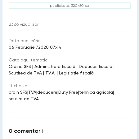
publicitate: 320x50 px
2386
vizualizări
Data publicării:
06 Februarie /2020 07:44
Catalogul tematic
Ordine SFS
|
Administrare fiscală
|
Deduceri fiscale
|
Scutirea de TVA
|
T.V.A.
|
Legislație fiscală
Etichete:
ordin SFS
|
TVA
|
deducere
|
Duty Free
|
tehnica agricola
|
scutire de TVA
0
comentarii