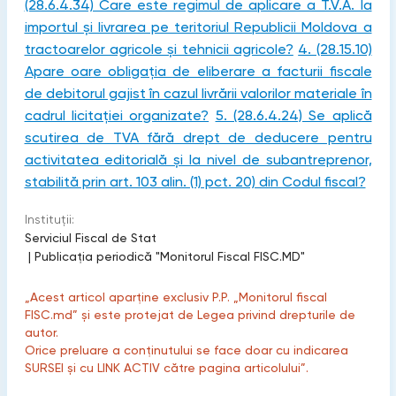
(28.6.4.34) Care este regimul de aplicare a T.V.A. la
importul şi livrarea pe teritoriul Republicii Moldova a
tractoarelor agricole şi tehnicii agricole?
4. (28.15.10)
Apare oare obligaţia de eliberare a facturii fiscale
de debitorul gajist în cazul livrării valorilor materiale în
cadrul licitaţiei organizate?
5. (28.6.4.24) Se aplică
scutirea de TVA fără drept de deducere pentru
activitatea editorială şi la nivel de subantreprenor,
stabilită prin art. 103 alin. (1) pct. 20) din Codul fiscal?
Instituții:
Serviciul Fiscal de Stat
|
Publicaţia periodică "Monitorul Fiscal FISC.MD"
„Acest articol aparține exclusiv P.P. „Monitorul fiscal
FISC.md” și este protejat de Legea privind drepturile de
autor.
Orice preluare a conținutului se face doar cu indicarea
SURSEI și cu LINK ACTIV către pagina articolului”.