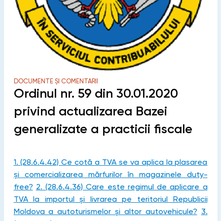
DOCUMENTE ȘI COMENTARII
Ordinul nr. 59 din 30.01.2020
privind actualizarea Bazei
generalizate a practicii fiscale
1. (28.6.4.42) Ce cotă a TVA se va aplica la plasarea
şi comercializarea mărfurilor în magazinele duty-
free?
2. (28.6.4.36) Care este regimul de aplicare a
TVA la importul şi livrarea pe teritoriul Republicii
Moldova a autoturismelor şi altor autovehicule?
3.