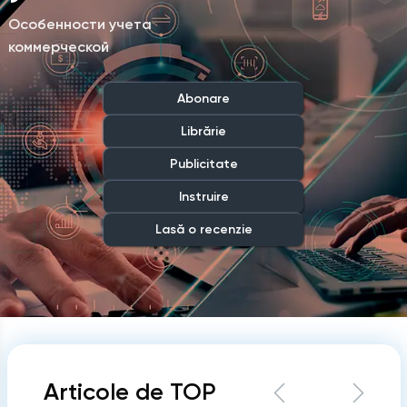
дебиторской
Особенности учета
коммерческой
и
дебиторской
задолженности cсубъекта
Abonare
кредиторской
в сельском хозяйстве
Librărie
задолженности
c
Publicitate
Instruire
субъекта в
Lasă o recenzie
схемах
Articole de TOP