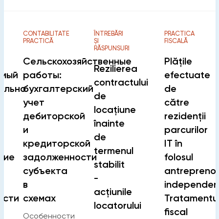
CONTABILITATE
ÎNTREBĂRI
PRACTICA
PRACTICĂ
ȘI
FISCALĂ
RĂSPUNSURI
Сельскохозяйственные
Plățile
Rezilierea
емый
работы:
efectuate
contractului
ельно
бухгалтерский
de
de
учет
către
locațiune
дебиторской
rezidenții
înainte
и
parcurilor
de
кредиторской
IT în
termenul
ние
задолженности
folosul
stabilit
субъекта
antreprenor
-
в
independenț
acțiunile
ости
схемах
Tratamentu
locatorului
fiscal
Особенности