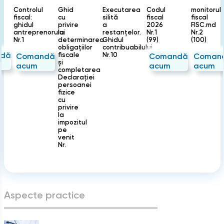
Controlul
Ghid
Executarea
Codul
monitorul
fiscal:
cu
silită
fiscal
fiscal
ghidul
privire
a
2026
FISC.md
antreprenorului
la
restanțelor.
Nr.
1
Nr.
2
Nr.
1
determinarea
Ghidul
(99)
(100)
obligațiilor
contribuabilului
dă
fiscale
Nr.
10
Comandă
Comandă
Coman
și
acum
acum
acum
completarea
Declarației
persoanei
fizice
cu
privire
la
impozitul
pe
venit
Nr.
Aspecte practice