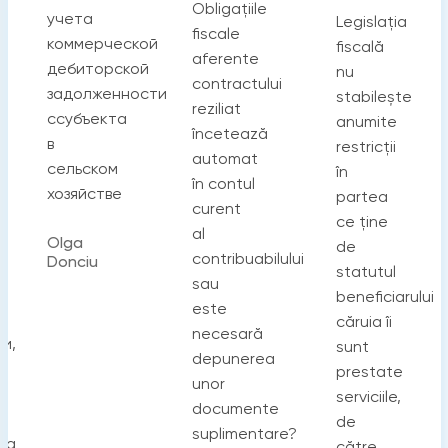
Obligațiile
учета
Legislația
fiscale
коммерческой
fiscală
aferente
дебиторской
nu
contractului
задолженности
stabilește
reziliat
cсубъекта
anumite
încetează
в
restricții
automat
сельском
în
în contul
хозяйстве
partea
curent
ce ține
al
Olga
de
contribuabilului
Donciu
е
statutul
sau
beneficiarului
este
căruia îi
necesară
и,
sunt
depunerea
prestate
unor
serviciile,
documente
de
suplimentare?
ва
către