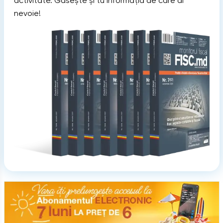
activitate. Găsește și tu informația de care ai
первом полугодии 2026 года?
nevoie!
867
Чем отличается сбор за размещение рекламы от
Contabilitate
сбора за рекламные устройства?
20
Contestaţie
115
Contract de mandat
51
Contract individual de muncă
15
Contract prestări servicii