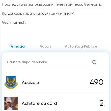
Последствия использования электрической энергии
не по договорному назначению. Налоговые аспекты
Когда квартира становится «ничьей»?
Vezi mai mult
Tematici
Autori
Autorități Publice
490
Accizele
2
Achitare cu card