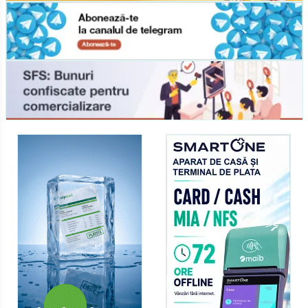
208
Contribuabil
34
Contribuabilii Mari
78
Control de stat
2
Control financiar public intern
134
Control fiscal
68
Creşterea de capital