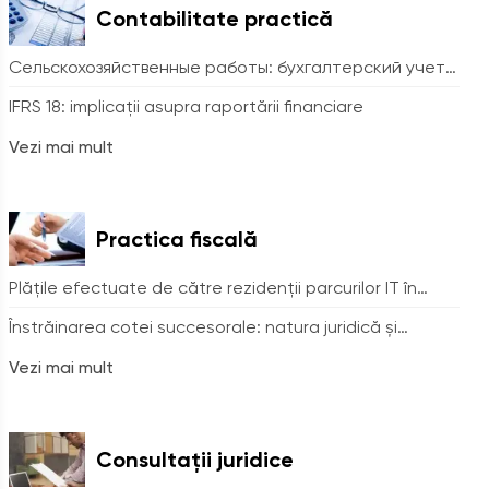
Contabilitate practică
Сельскохозяйственные работы: бухгалтерский учет
дебиторской и кредиторской задолженности
IFRS 18: implicații asupra raportării financiare
субъекта в схемах
Vezi mai mult
Practica fiscală
Plățile efectuate de către rezidenții parcurilor IT în
folosul antreprenorilor independenți. Tratamentul fiscal
Înstrăinarea cotei succesorale: natura juridică și
consecințele fiscale
Vezi mai mult
Consultații juridice