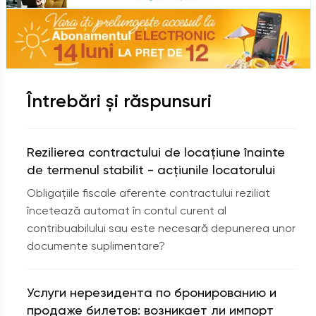
157
Agricultura
8
Alocaţie
Întrebări și răspunsuri
99
Amortizarea
Rezilierea contractului de locațiune înainte
de termenul stabilit - acțiunile locatorului
2
Obligațiile fiscale aferente contractului reziliat
Antrepozit vamal
încetează automat în contul curent al
contribuabilului sau este necesară depunerea unor
documente suplimentare?
26
Antreprenor independent
Услуги нерезидента по бронированию и
38
продаже билетов: возникает ли импорт
Antreprenoriat