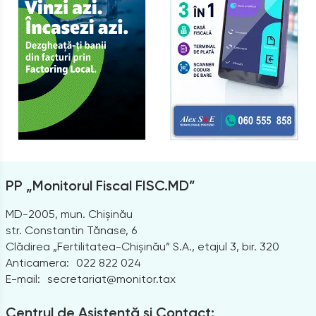
11
Criza economică
3
DAP24
2070
Dare de seamă fiscală
PP „Monitorul Fiscal FISC.MD”
MD-2005, mun. Chișinău
6
str. Constantin Tănase, 6
date cu caracter personal
Clădirea „Fertilitatea-Chișinău” S.A., etajul 3, bir. 320
Anticamera:
022 822 024
E-mail:
secretariat@monitor.tax
12
Datorie
Centrul de Asistență și Contact: